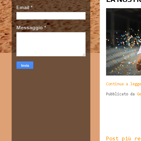
Email
*
Messaggio
*
Continua a legg
Pubblicato da
G
Post più re