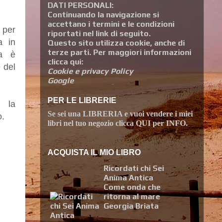
DATI PERSONALI:
Continuando la navigazione si
accettano i termini e le condizioni
per
riportati nel link di seguito.
a in
Questo sito utilizza cookie, anche di
terze parti. Per maggiori informazioni
ia è
clicca qui:
 del
Cookie e privacy Policy
Google
PER LE LIBRERIE
o la
Se sei una
LIBRERIA
e vuoi
vendere i miei
o.
libri
nel tuo negozio clicca
QUI per INFO
.
ACQUISTA IL MIO LIBRO
Ricordati chi Sei
Anima Antica
Come onda che
ritorna al mare
Georgia Briata