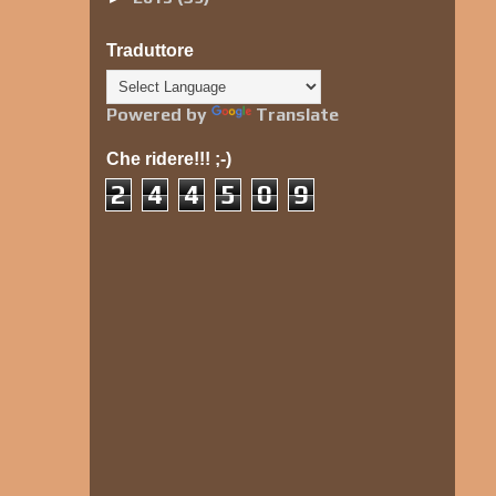
Traduttore
Powered by
Translate
Che ridere!!! ;-)
2
4
4
5
0
9