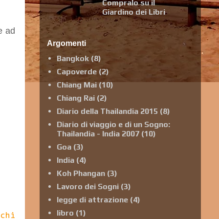
Compralo su il
Giardino dei Libri
e ad
Argomenti
Bangkok
(8)
Capoverde
(2)
Chiang Mai
(10)
Chiang Rai
(2)
Diario della Thailandia 2015
(8)
Diario di viaggio e di un Sogno:
Thailandia - India 2007
(10)
Goa
(3)
India
(4)
Koh Phangan
(3)
Lavoro dei Sogni
(3)
legge di attrazione
(4)
libro
(1)
cchi