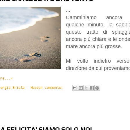
...
Camminiamo ancora 
qualche minuto, la sabbi
questo tratto di spiagg
ancora più chiara e le onde
mare ancora più grosse.
Mi volto indietro vers
direzione da cui proveniam
ere...»
eorgia Briata
Nessun commento:
A FELICITA' SIAMO SOLO NOI