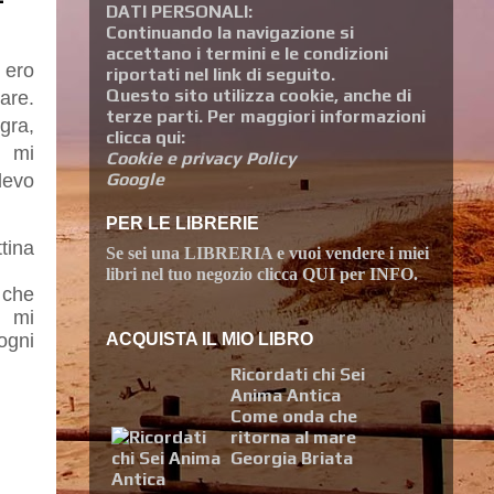
DATI PERSONALI:
Continuando la navigazione si
accettano i termini e le condizioni
 ero
riportati nel link di seguito.
Questo sito utilizza cookie, anche di
are.
terze parti. Per maggiori informazioni
gra,
clicca qui:
, mi
Cookie e privacy Policy
Google
devo
PER LE LIBRERIE
tina
Se sei una
LIBRERIA
e vuoi
vendere i miei
libri
nel tuo negozio clicca
QUI per INFO
.
 che
 mi
ogni
ACQUISTA IL MIO LIBRO
Ricordati chi Sei
Anima Antica
Come onda che
ritorna al mare
Georgia Briata