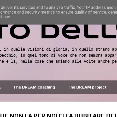
deliver its services and to analyze traffic. Your IP address and 
formance and security metrics to ensure quality of service, gen
abuse.
to dell
, in quelle visioni di gloria, in quello strano ab
pecchio, in quel tono di voce che non sembra appar
hé è lì, nelle cose che amiamo alle volte anche pe
A
The DREAM coaching
The DREAM project
HE NON FA PER NOI CI FA DUBITARE DE